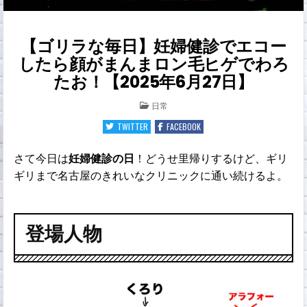
【ゴリラな毎日】妊婦健診でエコー
したら顔がまんまロン毛ヒゲでわろ
たお！【2025年6月27日】
POSTED
日常
IN
TWITTER
FACEBOOK
さて今日は
妊婦健診の日
！どうせ里帰りするけど、ギリ
ギリまで名古屋のきれいなクリニックに通い続けるよ。
登場人物