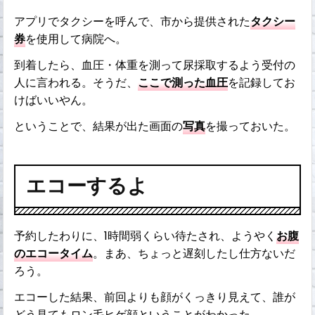
アプリでタクシーを呼んで、市から提供された
タクシー
券
を使用して病院へ。
到着したら、血圧・体重を測って尿採取するよう受付の
人に言われる。そうだ、
ここで測った血圧
を記録してお
けばいいやん。
ということで、結果が出た画面の
写真
を撮っておいた。
エコーするよ
予約したわりに、1時間弱くらい待たされ、ようやく
お腹
のエコータイム
。まあ、ちょっと遅刻したし仕方ないだ
ろう。
エコーした結果、前回よりも顔がくっきり見えて、誰が
どう見てもロン毛ヒゲ顔ということがわかった。