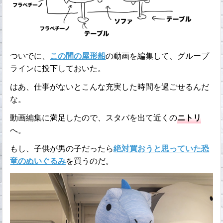
ついでに、
この間の屋形船
の動画を編集して、グループ
ラインに投下しておいた。
はあ、仕事がないとこんな充実した時間を過ごせるんだ
な。
動画編集に満足したので、スタバを出て近くの
ニトリ
へ。
もし、子供が男の子だったら
絶対買おうと思っていた恐
竜のぬいぐるみ
を買うのだ。