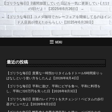
【ゴリラな毎日】3週間放置していた日記を一気に更新していくだけ
の1日だよ！【2025年6月26日】 →
投
← 【ゴリラな毎日】コメダ珈琲でカレーフェアを開催してるのはイン
稿
ド人店員が増えたかららしい【2025年6月28日】
ナ
ビ
ゲ
MENU
ー
シ
ョ
最近の投稿
ン
【ゴリラな毎日】貴重な一時預かりタイムをドトール5時間座りっ
ぱなしという使い方をしたんよ【2026年8月4日】
【ゴリラな毎日】平和に遊び、平和にピザを食べ、平和に料理を
し、平和に120万円を失った日【2026年8月3日】
【ゴリラな毎日】部屋のレイアウトを大チェンジ！ベビタムの歩行
器デビューだよ【2026年8月2日】