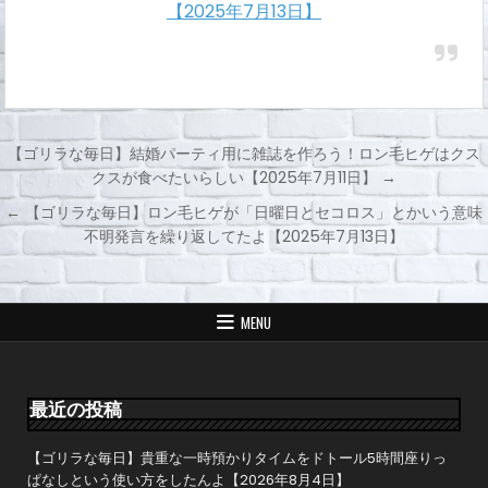
【2025年7月13日】
【ゴリラな毎日】結婚パーティ用に雑誌を作ろう！ロン毛ヒゲはクス
クスが食べたいらしい【2025年7月11日】 →
投
← 【ゴリラな毎日】ロン毛ヒゲが「日曜日とセコロス」とかいう意味
稿
不明発言を繰り返してたよ【2025年7月13日】
ナ
ビ
ゲ
MENU
ー
シ
ョ
最近の投稿
ン
【ゴリラな毎日】貴重な一時預かりタイムをドトール5時間座りっ
ぱなしという使い方をしたんよ【2026年8月4日】