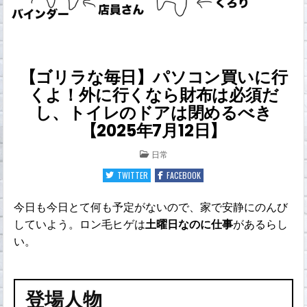
【ゴリラな毎日】パソコン買いに行
くよ！外に行くなら財布は必須だ
し、トイレのドアは閉めるべき
【2025年7月12日】
POSTED
日常
IN
TWITTER
FACEBOOK
今日も今日とて何も予定がないので、家で安静にのんび
していよう。ロン毛ヒゲは
土曜日なのに仕事
があるらし
い。
登場人物