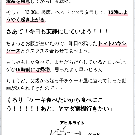
麦茶を用意
してから再度就寝。
そして、13:30に起床。ベッドでタラタラして、
15時によ
うやく起き上がる
。
さあて！今日も安静にしていよう！！！
ちょっとお腹が空いたので、昨日の残った
トマトハヤシ
ソース
とクスクスを合わせて食べよう。
もしゃもしゃ食べて、まただらだらしているとロン毛ヒ
ゲが
16時前には帰宅
。思ったより早いじゃん！
ちょうど、父親から姪っ子をケーキ屋に連れて行った動
画が送られてきたので・・
くろり「ケーキ食べたいから食べにこ
う！！！！！あと、ヤマダ電機行きたい」