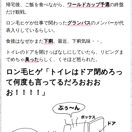
帰宅後、ご飯を食べながら、
ワールドカップ予選
の終盤
だけ観戦。
ロン毛ヒゲが仕事で関わった
グランパス
のメンバーが代
表入りしているらしい。
食後はなぜかまた
下痢
。最近、下痢気味・・。
トイレのドアを開けっぱなしにしていたら、リビングま
でめちゃ
臭った
らしく、くそほど怒られた。
ロン毛ヒゲ「トイレはドア閉めろっ
て何度も言ってるだろおおお
お！！！！」