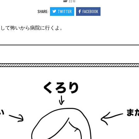
POSTED
日常
IN
SHARE:
TWITTER
FACEBOOK
血して怖いから病院に行くよ。