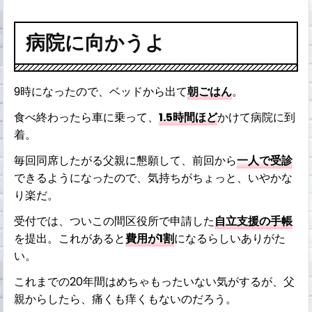
病院に向かうよ
9時になったので、ベッドから出て
朝ごはん
。
食べ終わったら車に乗って、
1.5時間ほど
かけて病院に到
着。
毎回同席したがる父親に懇願して、前回から
一人で受診
できるようになったので、気持ちがちょっと、いやかな
り楽だ。
受付では、ついこの間区役所で申請した
自立支援の手帳
を提出。これがあると
費用が1割
になるらしいありがた
い。
これまでの20年間はめちゃもったいない気がするが、父
親からしたら、痛くも痒くもないのだろう。