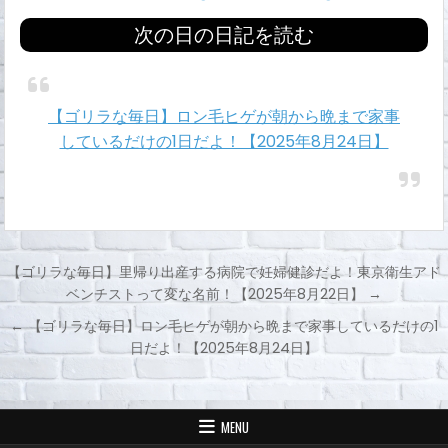
次の日の日記を読む
【ゴリラな毎日】ロン毛ヒゲが朝から晩まで家事
しているだけの1日だよ！【2025年8月24日】
【ゴリラな毎日】里帰り出産する病院で妊婦健診だよ！東京衛生アド
ベンチストって変な名前！【2025年8月22日】 →
投
← 【ゴリラな毎日】ロン毛ヒゲが朝から晩まで家事しているだけの1
稿
日だよ！【2025年8月24日】
ナ
ビ
ゲ
MENU