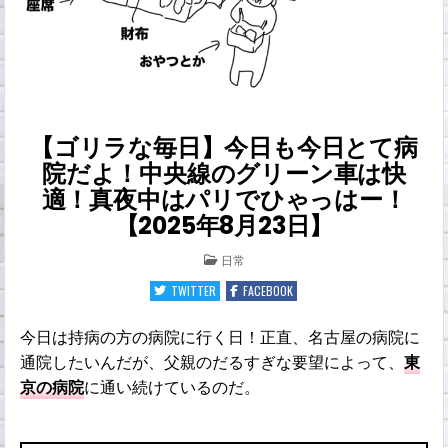
【ゴリラな毎日】今日も今日とて病
院だよ！中央線のグリーン車は快
適！真夜中はパリでひゃっはー！
【2025年8月23日】
POSTED
日常
IN
TWITTER
FACEBOOK
今日は持病の方の病院に行く日！正直、名古屋の病院に
通院したいんだが、父親のだるすぎな要望によって、
東
京の病院
に通い続けているのだ。