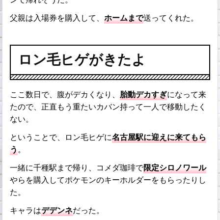
父親は入場券を購入して、
ホームまで
送ってくれた。
ロン毛ヒゲがきたよ
ここ数日で、腹がデカくなり、
胎動デカすぎ
になって来
たので、正直もう重たいカバン持って一人で移動したく
ない。
ということで、ロン毛ヒゲに
名古屋駅に迎えに来てもら
う
。
一緒に千種駅まで帰り、コメダ珈琲で
限定シロノワール
やらを購入してポケモンのキーホルダーをもらったりし
た。
キャラは
デデンネ
だった。