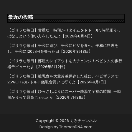
ー
シ
ョ
最近の投稿
ン
【ゴリラな毎日】貴重な一時預かりタイムをドトール5時間座りっ
ぱなしという使い方をしたんよ【2026年8月4日】
【ゴリラな毎日】平和に遊び、平和にピザを食べ、平和に料理を
し、平和に120万円を失った日【2026年8月3日】
【ゴリラな毎日】部屋のレイアウトを大チェンジ！ベビタムの歩行
器デビューだよ【2026年8月2日】
【ゴリラな毎日】離乳食を大量冷凍保存した後に、ベビザラスで
25%OFFのレトルト離乳食買いに行くよ【2026年8月1日】
【ゴリラな毎日】ひっさしぶりにスーパー銭湯で至福の時間…一時
預かりって最高じゃねえか【2026年7月31日】
Copyright © 2026 くろチャンネル
Design by ThemesDNA.com