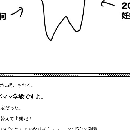
ヒゲに起こされる。
パママ学級ですよ」
予定だった。
着替えて出発だ！
かげでなんとかなりそう・・歩いて15分で到着。