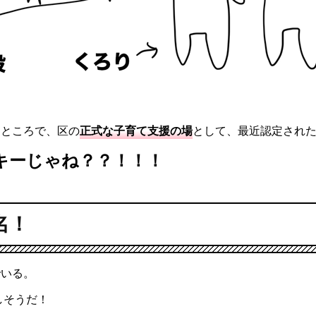
うところで、区の
正式な子育て支援の場
として、最近認定され
キーじゃね？？！！！
名！
でいる。
しそうだ！