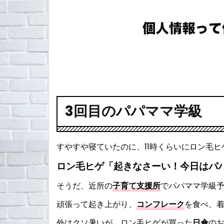
3回目のパパママ学級
すやすや寝ていたのに、11時くらいにロン毛
ロン毛ヒゲ「起きなさーい！今日はパ
そうだ、近所の
子育て支援所
でパパママ学級
頑張って起き上がり、
コンフレーク
を食べ、
外はクソ暑いが、ロン毛ヒゲが買った
日傘
のお