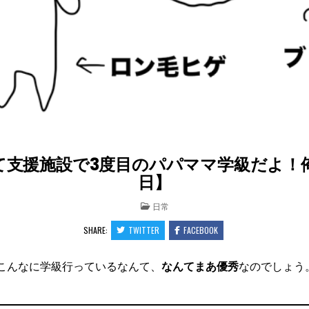
支援施設で3度目のパパママ学級だよ！俺ら
日】
POSTED
日常
IN
SHARE:
TWITTER
FACEBOOK
こんなに学級行っているなんて、
なんてまあ優秀
なのでしょう