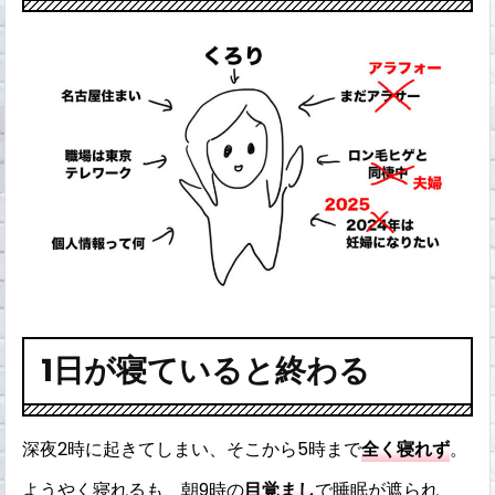
1日が寝ていると終わる
深夜2時に起きてしまい、そこから5時まで
全く寝れず
。
ようやく寝れるも、朝9時の
目覚まし
で睡眠が遮られ