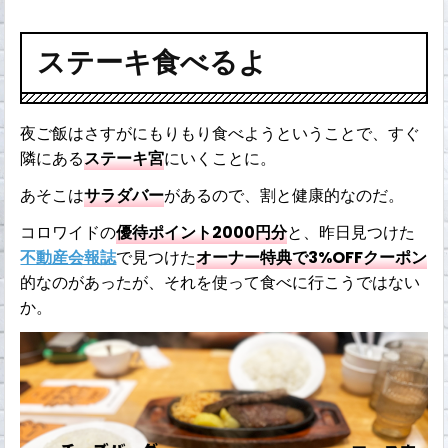
ステーキ食べるよ
夜ご飯はさすがにもりもり食べようということで、すぐ
隣にある
ステーキ宮
にいくことに。
あそこは
サラダバー
があるので、割と健康的なのだ。
コロワイドの
優待ポイント2000円分
と、昨日見つけた
不動産会報誌
で見つけた
オーナー特典で3%OFFクーポン
的なのがあったが、それを使って食べに行こうではない
か。