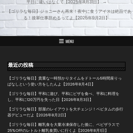
平日に違いはなくて【2025年8月31日】 →
投
← 【ゴリラな毎日】ジョニーさん再来！夜中に食うアイスは絶品であ
稿
る！後輩仕事辞めるってよ【2025年9月2日】
ナ
ビ
ゲ
MENU
ー
シ
ョ
最近の投稿
ン
【ゴリラな毎日】貴重な一時預かりタイムをドトール5時間座りっ
ぱなしという使い方をしたんよ【2026年8月4日】
【ゴリラな毎日】平和に遊び、平和にピザを食べ、平和に料理を
し、平和に120万円を失った日【2026年8月3日】
【ゴリラな毎日】部屋のレイアウトを大チェンジ！ベビタムの歩行
器デビューだよ【2026年8月2日】
【ゴリラな毎日】離乳食を大量冷凍保存した後に、ベビザラスで
25%OFFのレトルト離乳食買いに行くよ【2026年8月1日】