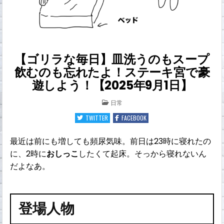
【ゴリラな毎日】皿洗うのもスープ
飲むのも忘れたよ！ステーキ宮で豪
遊しよう！【2025年9月1日】
POSTED
日常
IN
TWITTER
FACEBOOK
最近は前にも増しても頻尿気味。前日は23時に寝れたの
に、2時に
おしっこ
したくて起床。そっから寝れないん
だよなあ。
登場人物