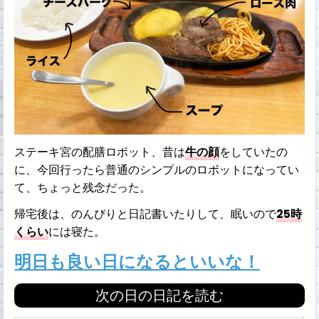
ステーキ宮の配膳ロボット、昔は
牛の顔
をしていたの
に、今回行ったら普通のシンプルのロボットになってい
て、ちょっと残念だった。
帰宅後は、のんびりと日記書いたりして、眠いので
25時
くらい
には寝た。
明日も良い日になるといいな！
次の日の日記を読む