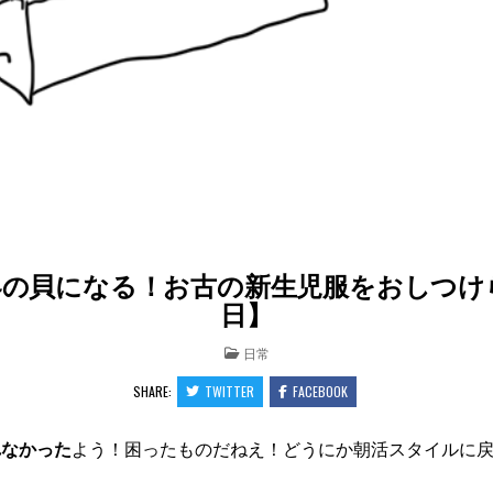
の貝になる！お古の新生児服をおしつけられ
日】
POSTED
日常
IN
SHARE:
TWITTER
FACEBOOK
れなかった
よう！困ったものだねえ！どうにか朝活スタイルに