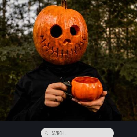
Search
for: