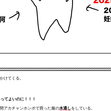
かけてくる。
」
たってよいのに！！！
の間アカチャンホンポで買った服の
水通し
をしている。