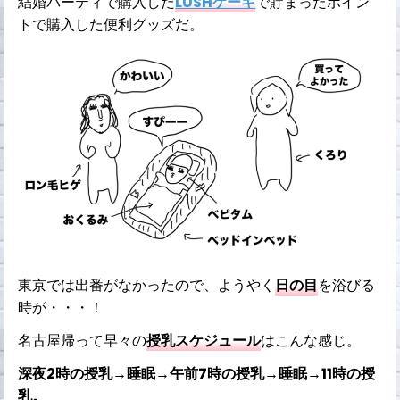
結婚パーティで購入した
LUSHケーキ
で貯まったポイン
トで購入した便利グッズだ。
東京では出番がなかったので、ようやく
日の目
を浴びる
時が・・・！
名古屋帰って早々の
授乳スケジュール
はこんな感じ。
深夜2時の授乳→睡眠→午前7時の授乳→睡眠→11時の授
乳。