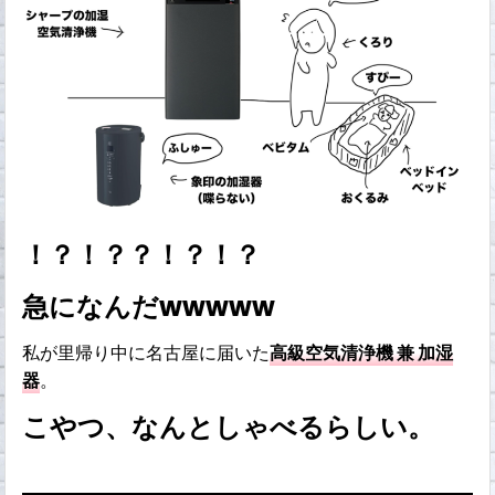
！？！？？！？！？
急になんだwwwww
私が里帰り中に名古屋に届いた
高級空気清浄機 兼 加湿
器
。
こやつ、なんとしゃべるらしい。