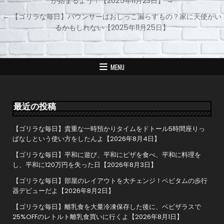
が始まるよう！【2025年11月23日】 →
投
← 【ゴリラな毎日】バウンサーはおしっこ漏らすもの？家に天使がい
稿
るかもしれない【2025年11月25日】
ナ
ビ
ゲ
MENU
ー
シ
ョ
最近の投稿
ン
【ゴリラな毎日】貴重な一時預かりタイムをドトール5時間座りっ
ぱなしという使い方をしたんよ【2026年8月4日】
【ゴリラな毎日】平和に遊び、平和にピザを食べ、平和に料理を
し、平和に120万円を失った日【2026年8月3日】
【ゴリラな毎日】部屋のレイアウトを大チェンジ！ベビタムの歩行
器デビューだよ【2026年8月2日】
【ゴリラな毎日】離乳食を大量冷凍保存した後に、ベビザラスで
25%OFFのレトルト離乳食買いに行くよ【2026年8月1日】