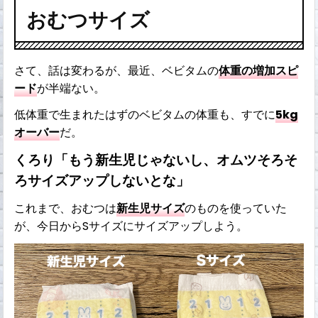
おむつサイズ
さて、話は変わるが、最近、ベビタムの
体重の増加スピ
ード
が半端ない。
低体重で生まれたはずのベビタムの体重も、すでに
5kg
オーバー
だ。
くろり「もう新生児じゃないし、オムツそろそ
ろサイズアップしないとな」
これまで、おむつは
新生児サイズ
のものを使っていた
が、今日からSサイズにサイズアップしよう。