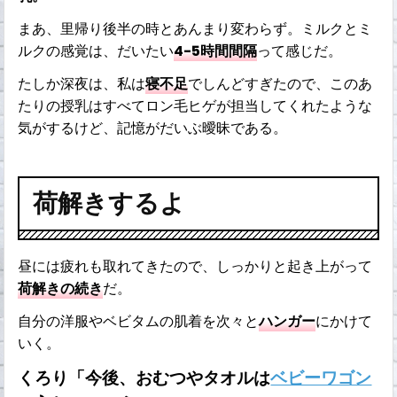
まあ、里帰り後半の時とあんまり変わらず。ミルクとミ
ルクの感覚は、だいたい
4-5時間間隔
って感じだ。
たしか深夜は、私は
寝不足
でしんどすぎたので、このあ
たりの授乳はすべてロン毛ヒゲが担当してくれたような
気がするけど、記憶がだいぶ曖昧である。
荷解きするよ
昼には疲れも取れてきたので、しっかりと起き上がって
荷解きの続き
だ。
自分の洋服やベビタムの肌着を次々と
ハンガー
にかけて
いく。
くろり「今後、おむつやタオルは
ベビーワゴン