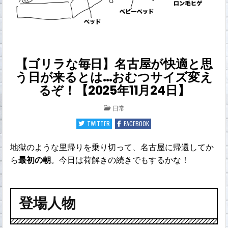
【ゴリラな毎日】名古屋が快適と思
う日が来るとは…おむつサイズ変え
るぞ！【2025年11月24日】
POSTED
日常
IN
TWITTER
FACEBOOK
地獄のような里帰りを乗り切って、名古屋に帰還してか
ら
最初の朝
。今日は荷解きの続きでもするかな！
登場人物