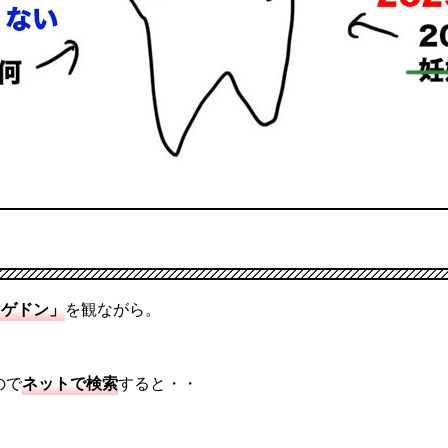
マゲドン」
を観ながら。
ので
ネットで検索
すると・・