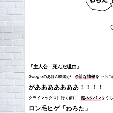
「主人公 死んだ理由」
GoogleのあほAI機能が、
余計な情報
を上位に
があああああああ！！！！
クライマックスに行く前に、
超ネタバレ
をく
ロン毛ヒゲ「わろた」