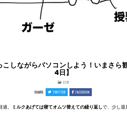
こしながらパソコンしよう！いまさら観る
4日】
POSTED
日常
IN
SHARE:
TWITTER
FACEBOOK
経過。
ミルクあげては寝てオムツ替えての繰り返し
で、少し退