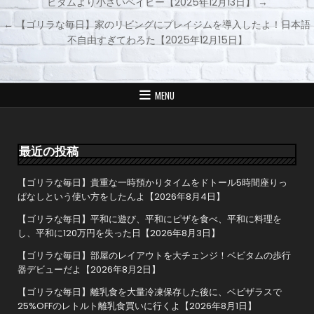
ビタムより小さいベイビー【2025年12月13日】 →
投
← 【ゴリラな毎日】家のリビングにプレイジムを導入したよ！日本語
稿
不自由すぎてわろた【2025年12月15日】
ナ
ビ
ゲ
MENU
ー
シ
ョ
最近の投稿
ン
【ゴリラな毎日】貴重な一時預かりタイムをドトール5時間座りっ
ぱなしという使い方をしたんよ【2026年8月4日】
【ゴリラな毎日】平和に遊び、平和にピザを食べ、平和に料理を
し、平和に120万円を失った日【2026年8月3日】
【ゴリラな毎日】部屋のレイアウトを大チェンジ！ベビタムの歩行
器デビューだよ【2026年8月2日】
【ゴリラな毎日】離乳食を大量冷凍保存した後に、ベビザラスで
25%OFFのレトルト離乳食買いに行くよ【2026年8月1日】