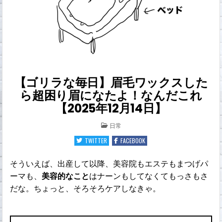
【ゴリラな毎日】眉毛ワックスした
ら超困り眉になたよ！なんだこれ
【2025年12月14日】
POSTED
日常
IN
TWITTER
FACEBOOK
そういえば、出産して以降、美容院もエステもまつげパ
ーマも、
美容的なこと
はナーンもしてなくてもっさもさ
だな。ちょっと、そろそろケアしなきゃ。