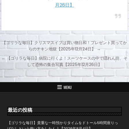
月26日】
【ゴリラな毎日】クリスマスイブは買い物日和！プレゼント買ってか
らのチキン地獄【2025年12月24日】 →
投
← 【ゴリラな毎日】病院に行くよ！スーツケースの中で隠れん坊、そ
稿
して恐怖の集合写真【2025年12月26日】
ナ
ビ
ゲ
MENU
ー
シ
ョ
最近の投稿
ン
【ゴリラな毎日】貴重な一時預かりタイムをドトール5時間座りっ
ぱなしという使い方をしたんよ【2026年8月4日】