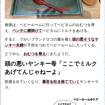
食後は、ベビールームに行ってベビタムのおむつを替
え、
ベンチに腰掛けて
ベビタムにミルクをあげる。
すると、でかいブランドロゴの服を着た
頭の悪そうなヤ
ンキー夫婦
が子供をつれてベビールームに入ってくる。
どうやら、
おむつを替え
にきたようだ。
頭の悪いヤンキー母「ここでミルク
あげてんじゃねーよ」
部屋を出ていくなり、
暴言を吐き捨てていく
ヤンキーマ
マ。