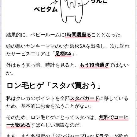
結果的に、ベビールームに
1時間居座る
こととなった。
頭の悪いヤンキーママのいた浜松SAを出発し、次に訪れ
たサービスエリアは「
足柄SA
」。
外はもう真っ暗。時計を見ると、
もう19時過ぎ
ではない
か。
ロン毛ヒゲ「スタバ買おう」
私はクレカのポイントを全部
スタバカード
に移している
ため、基本的にお金を払うことがない。
そのため、ロン毛ヒゲにとってスタバは、
無料でコーヒ
ーが飲める
すばらしい施設なのだ。
まあ、まだ冬限定の
「ジンジャーブレッドラテ」
が飲め