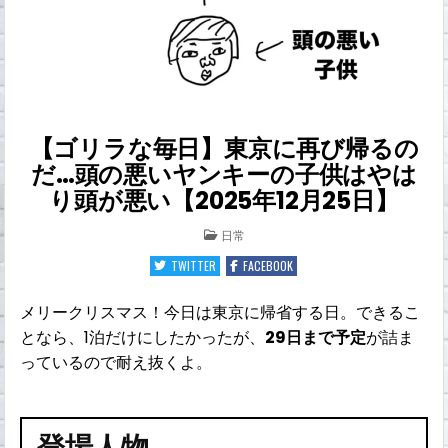
【ゴリラな毎日】東京に再び帰るの
だ…頭の悪いヤンキーの子供はやは
り頭が悪い【2025年12月25日】
POSTED
日常
IN
TWITTER
FACEBOOK
メリークリスマス！今日は東京に帰省する日。できるこ
となら、1泊だけにしたかったが、
29日まで予定
が詰ま
っているので耐え抜くよ。
登場人物