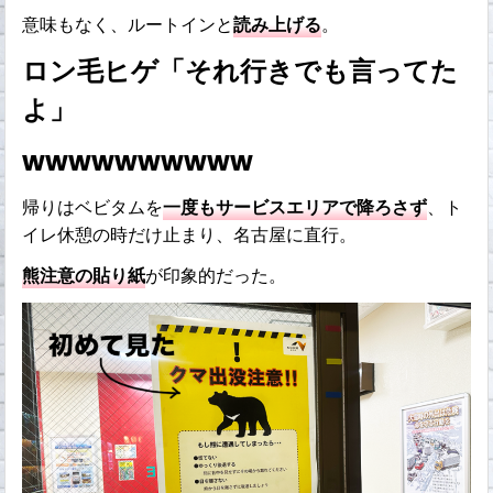
意味もなく、ルートインと
読み上げる
。
ロン毛ヒゲ「それ行きでも言ってた
よ」
wwwwwwwwww
帰りはベビタムを
一度もサービスエリアで降ろさず
、ト
イレ休憩の時だけ止まり、名古屋に直行。
熊注意の貼り紙
が印象的だった。