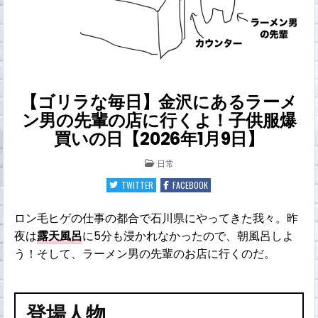
【ゴリラな毎日】金沢にあるラーメ
ン男の先輩の店に行くよ！子供服爆
買いの日【2026年1月9日】
POSTED
日常
IN
TWITTER
FACEBOOK
ロン毛ヒゲの仕事の都合で石川県にやってきた我々。昨
夜は
露天風呂
に5分も浸かれなかったので、朝風呂しよ
う！そして、ラーメン男の先輩のお店に行くのだ。
登場人物