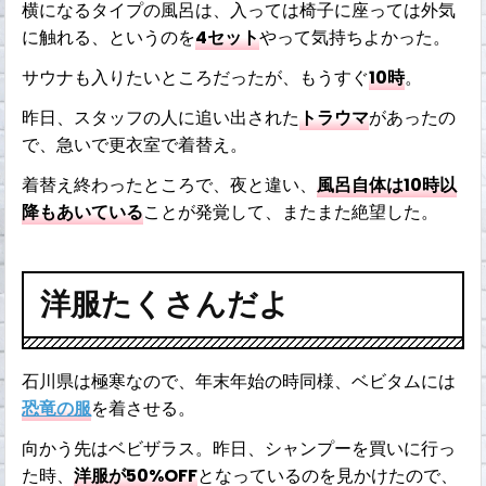
横になるタイプの風呂は、入っては椅子に座っては外気
に触れる、というのを
4セット
やって気持ちよかった。
サウナも入りたいところだったが、もうすぐ
10時
。
昨日、スタッフの人に追い出された
トラウマ
があったの
で、急いで更衣室で着替え。
着替え終わったところで、夜と違い、
風呂自体は10時以
降もあいている
ことが発覚して、またまた絶望した。
洋服たくさんだよ
石川県は極寒なので、年末年始の時同様、ベビタムには
恐竜の服
を着させる。
向かう先はベビザラス。昨日、シャンプーを買いに行っ
た時、
洋服が50%OFF
となっているのを見かけたので、