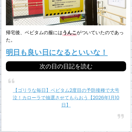
帰宅後、ベビタムの服には
うんこ
がついていたのであっ
た。
明日も良い日になるといいな！
次の日の日記を読む
【ゴリラな毎日】ベビタム2度目の予防接種で大号
泣！カローラで抽選させてもらおう【2026年1月10
日】