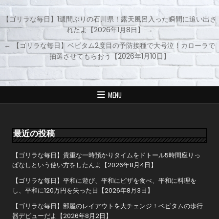
【ゴリラな毎日】1週間ぶりの石川県！露天風呂入った瞬間に追い出さ
れたよ【2026年1月8日】 →
投
← 【ゴリラな毎日】ベビタム2度目の予防接種で大号泣！カローラで
稿
抽選させてもらおう【2026年1月10日】
ナ
ビ
ゲ
MENU
ー
シ
ョ
最近の投稿
ン
【ゴリラな毎日】貴重な一時預かりタイムをドトール5時間座りっ
ぱなしという使い方をしたんよ【2026年8月4日】
【ゴリラな毎日】平和に遊び、平和にピザを食べ、平和に料理を
し、平和に120万円を失った日【2026年8月3日】
【ゴリラな毎日】部屋のレイアウトを大チェンジ！ベビタムの歩行
器デビューだよ【2026年8月2日】