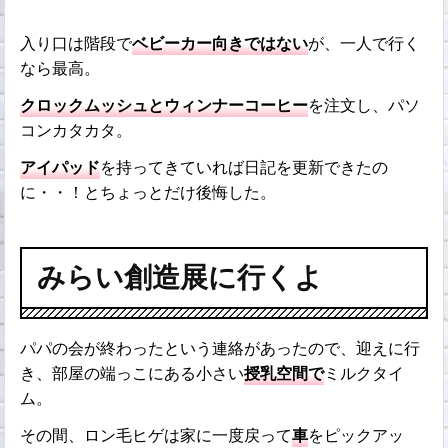
入り口は階段で
ベビーカー向きではない
が、一人で行く
なら最高。
クロックムッシュとウィンナーコーヒー
を注文し、パソ
コンカタカタ。
アイパッド
を持ってきていれば日記を更新できたの
に・・！とちょっとだけ後悔した。
みらい創造展に行くよ
パパの会が終わったという連絡があったので、迎えに行
き、部屋の端っこにある小さい
授乳空間で
ミルクタイ
ム。
その間、ロン毛ヒゲは家に一度戻って
車
をピックアッ