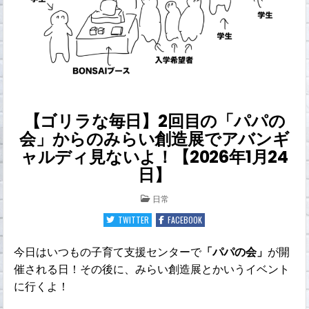
【ゴリラな毎日】2回目の「パパの
会」からのみらい創造展でアバンギ
ャルディ見ないよ！【2026年1月24
日】
POSTED
日常
IN
TWITTER
FACEBOOK
今日はいつもの子育て支援センターで
「パパの会」
が開
催される日！その後に、みらい創造展とかいうイベント
に行くよ！