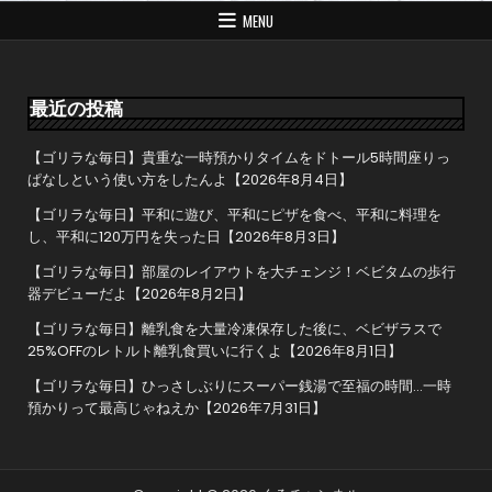
ゲ
MENU
ー
シ
ョ
最近の投稿
ン
【ゴリラな毎日】貴重な一時預かりタイムをドトール5時間座りっ
ぱなしという使い方をしたんよ【2026年8月4日】
【ゴリラな毎日】平和に遊び、平和にピザを食べ、平和に料理を
し、平和に120万円を失った日【2026年8月3日】
【ゴリラな毎日】部屋のレイアウトを大チェンジ！ベビタムの歩行
器デビューだよ【2026年8月2日】
【ゴリラな毎日】離乳食を大量冷凍保存した後に、ベビザラスで
25%OFFのレトルト離乳食買いに行くよ【2026年8月1日】
【ゴリラな毎日】ひっさしぶりにスーパー銭湯で至福の時間…一時
預かりって最高じゃねえか【2026年7月31日】