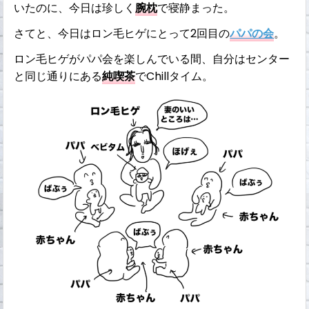
いたのに、今日は珍しく
腕枕
で寝静まった。
さてと、今日はロン毛ヒゲにとって2回目の
パパの会
。
ロン毛ヒゲがパパ会を楽しんでいる間、自分はセンター
と同じ通りにある
純喫茶
でChillタイム。