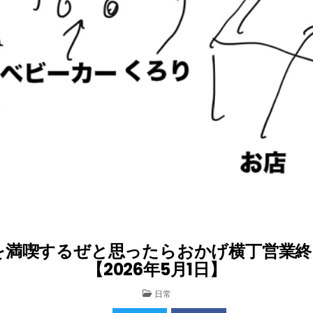
を満喫するぜと思ったらおかげ横丁営業終
【2026年5月1日】
POSTED
日常
IN