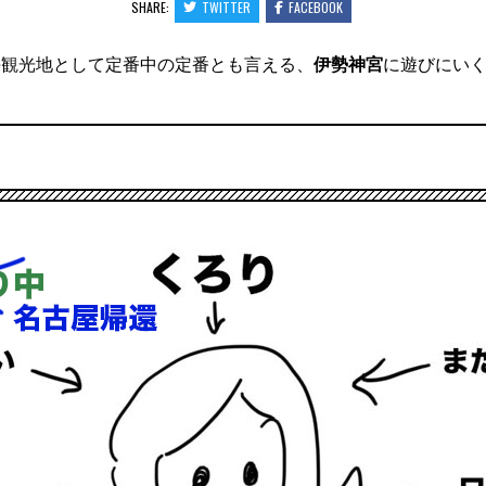
SHARE:
TWITTER
FACEBOOK
海観光地として定番中の定番とも言える、
伊勢神宮
に遊びにい