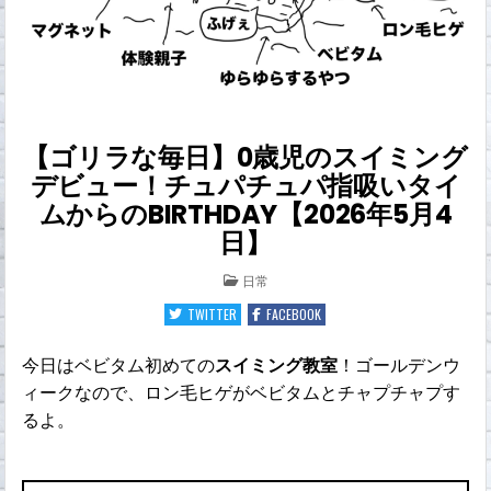
【ゴリラな毎日】0歳児のスイミング
デビュー！チュパチュパ指吸いタイ
ムからのBIRTHDAY【2026年5月4
日】
POSTED
日常
IN
TWITTER
FACEBOOK
今日はベビタム初めての
スイミング教室
！ゴールデンウ
ィークなので、ロン毛ヒゲがベビタムとチャプチャプす
るよ。