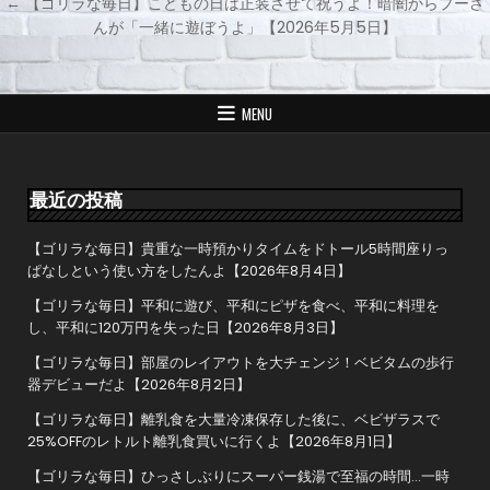
← 【ゴリラな毎日】こどもの日は正装させて祝うよ！暗闇からプーさ
稿
んが「一緒に遊ぼうよ」【2026年5月5日】
ナ
ビ
ゲ
MENU
ー
シ
ョ
最近の投稿
ン
【ゴリラな毎日】貴重な一時預かりタイムをドトール5時間座りっ
ぱなしという使い方をしたんよ【2026年8月4日】
【ゴリラな毎日】平和に遊び、平和にピザを食べ、平和に料理を
し、平和に120万円を失った日【2026年8月3日】
【ゴリラな毎日】部屋のレイアウトを大チェンジ！ベビタムの歩行
器デビューだよ【2026年8月2日】
【ゴリラな毎日】離乳食を大量冷凍保存した後に、ベビザラスで
25%OFFのレトルト離乳食買いに行くよ【2026年8月1日】
【ゴリラな毎日】ひっさしぶりにスーパー銭湯で至福の時間…一時