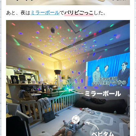
あと、夜は
ミラーボール
で
パリピごっこ
した。