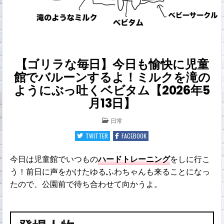
【ゴリラな毎日】今日も愉快に児童
館でバルーンするよ！ミルクを滝の
ようにぶっ吐くベビタム【2026年5
月13日】
POSTED
日常
IN
TWITTER
FACEBOOK
今日は児童館でいつもの
ハードトレーニング
をしに行こ
う！前日に声をかけたゆるふわちゃんも来ることになっ
たので、公園前で待ち合わせて向かうよ。