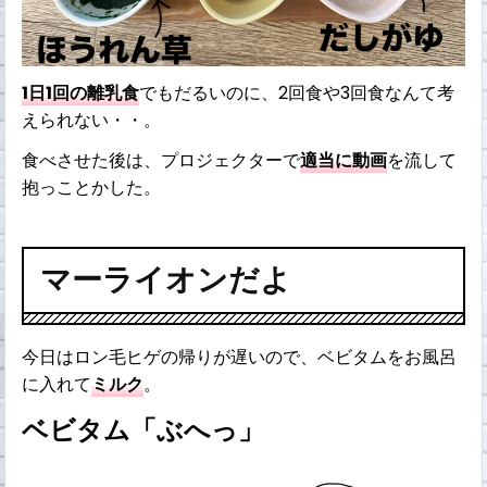
1日1回の離乳食
でもだるいのに、2回食や3回食なんて考
えられない・・。
食べさせた後は、プロジェクターで
適当に動画
を流して
抱っことかした。
マーライオンだよ
今日はロン毛ヒゲの帰りが遅いので、ベビタムをお風呂
に入れて
ミルク
。
ベビタム「ぶへっ」