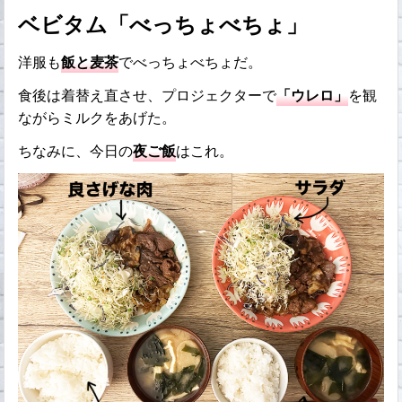
ベビタム「べっちょべちょ」
洋服も
飯と麦茶
でべっちょべちょだ。
食後は着替え直させ、プロジェクターで
「ウレロ」
を観
ながらミルクをあげた。
ちなみに、今日の
夜ご飯
はこれ。