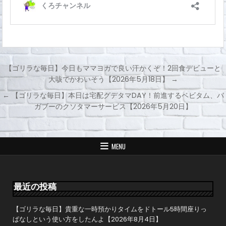
【ゴリラな毎日】今日もママヨガで良い汗かくぞ！2回食デビューと
大咳でかわいそう【2026年5月18日】 →
投
← 【ゴリラな毎日】本日は宅配グデタマDAY！前進するベビタム、バ
稿
ガブーのクソタマーサービス【2026年5月20日】
ナ
ビ
ゲ
MENU
ー
シ
ョ
最近の投稿
ン
【ゴリラな毎日】貴重な一時預かりタイムをドトール5時間座りっ
ぱなしという使い方をしたんよ【2026年8月4日】