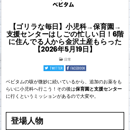
【ゴリラな毎日】小児科→保育園→
支援センターはしごの忙しい日！6階
に住んでる人から金沢土産もらった
【2026年5月19日】
POSTED
日常
IN
TWITTER
FACEBOOK
ベビタムの咳が微妙に続いているから、追加のお薬をも
らいに小児科へ行こう！その後は
保育園と支援センター
に行くというミッションがあるので大変や。
登場人物