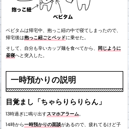
ベビタムは帰宅中、抱っこ紐の中で寝てしまったので、
帰宅後は
抱っこ紐ごとベッド
に乗せた。
そして、自分も辛いカップ麺を食べてから、
同じように
昼寝
へと突入した。
一時預かりの説明
目覚まし「ちゃらりらりらん」
13時過ぎに鳴り出す
スマホアラーム
。
14時から
一時預かりの面談
があるので、疲れてるけど子