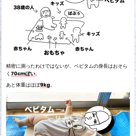
精密に測ったわけではないが、ベビタムの身長はおそら
く
70cmぽい
。
あと体重はほぼ
9kg
。