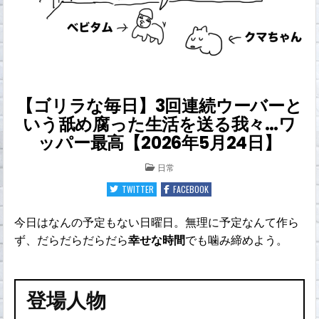
【ゴリラな毎日】3回連続ウーバーと
いう舐め腐った生活を送る我々…ワ
ッパー最高【2026年5月24日】
POSTED
日常
IN
TWITTER
FACEBOOK
今日はなんの予定もない日曜日。無理に予定なんて作ら
ず、だらだらだらだら
幸せな時間
でも噛み締めよう。
登場人物