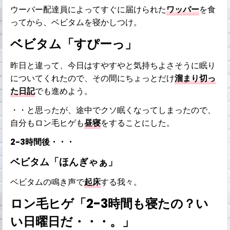
ウーバー配達員によってすぐに届けられた
ワッパー
を食
ってから、ベビタムを寝かしつけ。
ベビタム「すぴーっ」
昨日と違って、今日はすやすやと気持ちよさそうに眠り
についてくれたので、その間にちょっとだけ
溜まり切っ
た日記
でも進めよう。
・・と思ったが、途中でクソ眠くなってしまったので、
自分もロン毛ヒゲも
昼寝
をすることにした。
2-3時間後・・・
ベビタム「ほんぎゃぁ」
ベビタムの鳴き声で
起床
する我々。
ロン毛ヒゲ「2-3時間も寝たの？い
い日曜日だ・・・。」