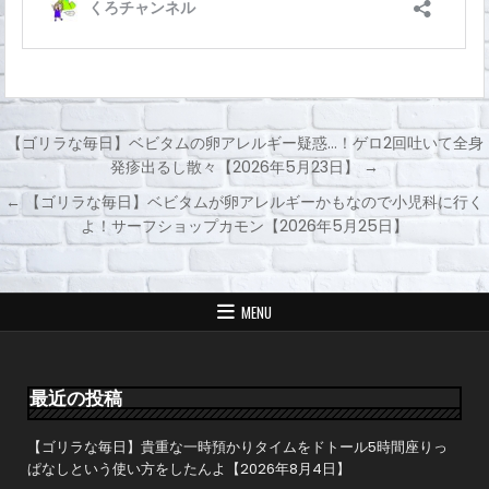
【ゴリラな毎日】ベビタムの卵アレルギー疑惑…！ゲロ2回吐いて全身
発疹出るし散々【2026年5月23日】 →
投
← 【ゴリラな毎日】ベビタムが卵アレルギーかもなので小児科に行く
稿
よ！サーフショップカモン【2026年5月25日】
ナ
ビ
ゲ
MENU
ー
シ
ョ
最近の投稿
ン
【ゴリラな毎日】貴重な一時預かりタイムをドトール5時間座りっ
ぱなしという使い方をしたんよ【2026年8月4日】