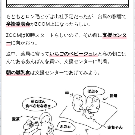
もともとロン毛ヒゲは出社予定だったが、台風の影響で
卒論発表会
がZOOM上になったらしい。
ZOOMは10時スタートらしいので、その前に
支援センタ
ー
に向かおう。
途中、薬局に寄って
いちごのベビージュレ
と私の朝ごは
んであるあんぱんを買い、支援センターに到着。
朝の離乳食
は支援センターであげてみよう。