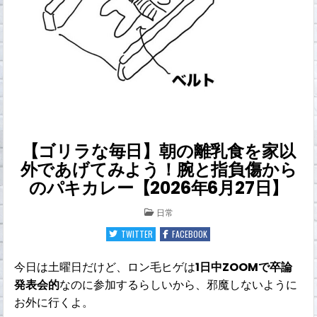
【ゴリラな毎日】朝の離乳食を家以
外であげてみよう！腕と指負傷から
のパキカレー【2026年6月27日】
POSTED
日常
IN
TWITTER
FACEBOOK
今日は土曜日だけど、ロン毛ヒゲは
1日中ZOOMで卒論
発表会的
なのに参加するらしいから、邪魔しないように
お外に行くよ。