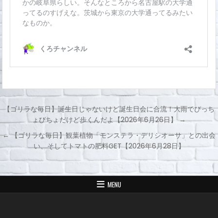
【ゴリラな毎日】誕生日じゃないけど誕生日会に合流！大雨でびっち
ょびちょだけど歩くんだよ【2026年6月26日】 →
投
← 【ゴリラな毎日】観葉植物「モンステラ・デリシオーサ」との出会
稿
い、そしてトマトの肥料GET【2026年6月28日】
ナ
ビ
ゲ
MENU
ー
シ