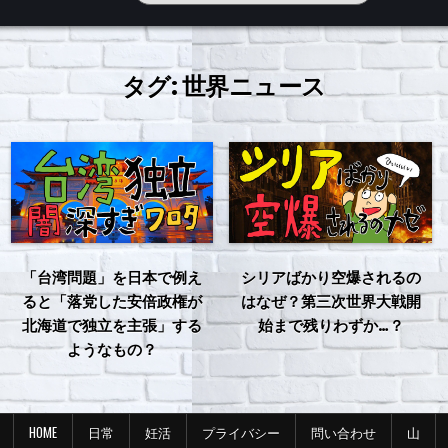
タグ:
世界ニュース
「台湾問題」を日本で例え
シリアばかり空爆されるの
ると「落党した安倍政権が
はなぜ？第三次世界大戦開
北海道で独立を主張」する
始まで残りわずか…？
ようなもの？
HOME
日常
妊活
プライバシー
問い合わせ
山