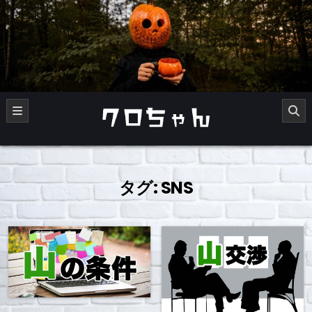
Skip
to
content
くろチャンネル
タグ:
SNS