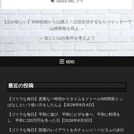
TAGGED
SNS
,
クマ
【山が欲しい】SNS投稿から山購入！山活生活するならツイッターで
山林情報を得よ →
投
← 欲しい山の条件を考えよう
稿
ナ
ビ
MENU
ゲ
ー
シ
最近の投稿
ョ
【ゴリラな毎日】貴重な一時預かりタイムをドトール5時間座りっ
ン
ぱなしという使い方をしたんよ【2026年8月4日】
【ゴリラな毎日】平和に遊び、平和にピザを食べ、平和に料理を
し、平和に120万円を失った日【2026年8月3日】
【ゴリラな毎日】部屋のレイアウトを大チェンジ！ベビタムの歩行