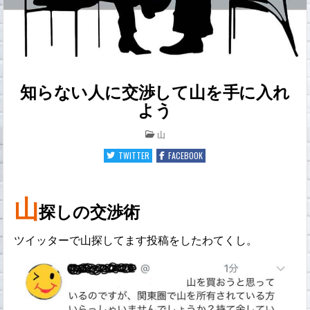
知らない人に交渉して山を手に入れ
よう
POSTED
山
IN
TWITTER
FACEBOOK
山
探しの交渉術
ツイッターで山探してます投稿をしたわてくし。