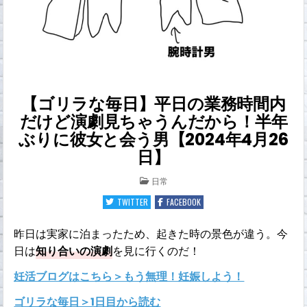
【ゴリラな毎日】平日の業務時間内
だけど演劇見ちゃうんだから！半年
ぶりに彼女と会う男【2024年4月26
日】
POSTED
日常
IN
TWITTER
FACEBOOK
昨日は実家に泊まったため、起きた時の景色が違う。今
日は
知り合いの演劇
を見に行くのだ！
妊活ブログはこちら＞もう無理！妊娠しよう！
ゴリラな毎日＞1日目から読む