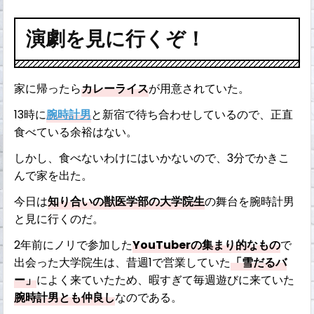
演劇を見に行くぞ！
家に帰ったら
カレーライス
が用意されていた。
13時に
腕時計男
と新宿で待ち合わせしているので、正直
食べている余裕はない。
しかし、食べないわけにはいかないので、3分でかきこ
んで家を出た。
今日は
知り合いの獣医学部の大学院生
の舞台を腕時計男
と見に行くのだ。
2年前にノリで参加した
YouTuberの集まり的なもの
で
出会った大学院生は、昔週1で営業していた
「雪だるバ
ー」
によく来ていたため、暇すぎて毎週遊びに来ていた
腕時計男とも仲良し
なのである。