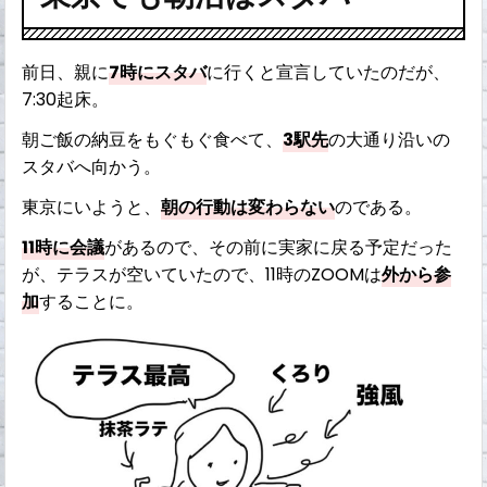
前日、親に
7時にスタバ
に行くと宣言していたのだが、
7:30起床。
朝ご飯の納豆をもぐもぐ食べて、
3駅先
の大通り沿いの
スタバへ向かう。
東京にいようと、
朝の行動は変わらない
のである。
11時に会議
があるので、その前に実家に戻る予定だった
が、テラスが空いていたので、11時のZOOMは
外から参
加
することに。