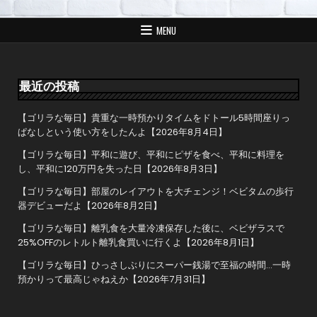
ビ
ゲ
MENU
ー
シ
ョ
最近の投稿
ン
【ゴリラな毎日】貴重な一時預かりタイムをドトール5時間座りっ
ぱなしという使い方をしたんよ【2026年8月4日】
【ゴリラな毎日】平和に遊び、平和にピザを食べ、平和に料理を
し、平和に120万円を失った日【2026年8月3日】
【ゴリラな毎日】部屋のレイアウトを大チェンジ！ベビタムの歩行
器デビューだよ【2026年8月2日】
【ゴリラな毎日】離乳食を大量冷凍保存した後に、ベビザラスで
25%OFFのレトルト離乳食買いに行くよ【2026年8月1日】
【ゴリラな毎日】ひっさしぶりにスーパー銭湯で至福の時間…一時
預かりって最高じゃねえか【2026年7月31日】