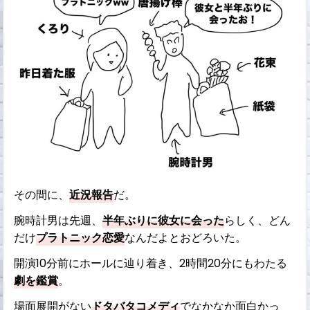
その間に、
近況報告
だ。
腕時計男は先週、
半年ぶりに彼女に会った
らしく、どん
だけ
プラトニック恋愛
なんだよとおどろいた。
開演10分前にホールに辿り着き、2時間20分にもわたる
劇を鑑賞
。
場面展開がない
ドタバタコメディ
でなかなか面白かっ