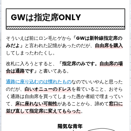
GWは指定席ONLY
そういえば前にロン毛ヒゲから
「GWは新幹線指定席の
みだよ」
と言われた記憶があったのだが、
自由席を購入
してしまったわたくし。
改札に入ろうとすると、
「指定席のみです。
自由席の場
合は通路
です」
と書いてある。
通路に座り込むのは慣れたもの
なのでいいやんと思った
のだが、
白いオニューのドレス
を着ていること、おそら
く通路は自由席を買ってしまった愚か者組で埋まってい
て、
床に座れない可能性
があることから、諦めて
窓口に
並び直して指定席に変えてもらった
。