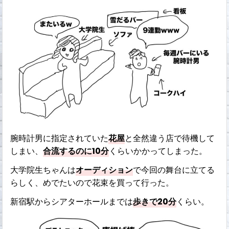
腕時計男に指定されていた
花屋
と全然違う店で待機して
しまい、
合流するのに10分
くらいかかってしまった。
大学院生ちゃんは
オーディション
で今回の舞台に立てる
らしく、めでたいので花束を買って行った。
新宿駅からシアターホールまでは
歩きで20分
くらい。