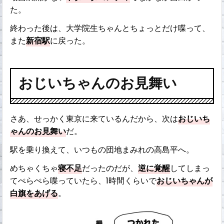
た。
終わった後は、大学院生ちゃんとちょっとだけ喋って、
また
新宿駅
に戻った。
おじいちゃんのお見舞い
さあ、せっかく東京に来ているんだから、次は
おじいち
ゃんのお見舞い
だ。
駅を乗り換えて、いつもの団地まみれの高島平へ。
めちゃくちゃ
寝不足
だったのだが、
逆に覚醒
してしまっ
てぺらぺら喋っていたら、1時間くらいで
おじいちゃんが
白旗をあげる
。