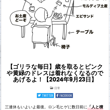
【ゴリラな毎日】歳を取るとピンク
や黄緑のドレスは着れなくなるので
あげるよ！【2024年9月23日】
POSTED
日常
IN
TWITTER
FACEBOOK
三連休もいよいよ最後。ロン毛ヒゲに数日前に
「人と積