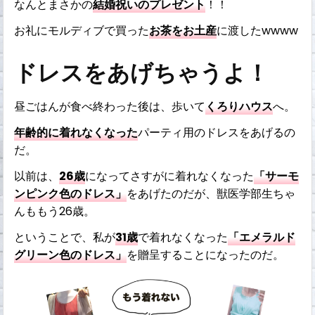
なんとまさかの
結婚祝いのプレゼント
！！
お礼にモルディブで買った
お茶をお土産
に渡したwwww
ドレスをあげちゃうよ！
昼ごはんが食べ終わった後は、歩いて
くろりハウス
へ。
年齢的に着れなくなった
パーティ用のドレスをあげるの
だ。
以前は、
26歳
になってさすがに着れなくなった
「サーモ
ンピンク色のドレス」
をあげたのだが、獣医学部生ちゃ
んももう26歳。
ということで、私が
31歳
で着れなくなった
「エメラルド
グリーン色のドレス」
を贈呈することになったのだ。