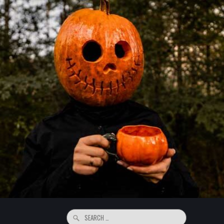
Search
for: