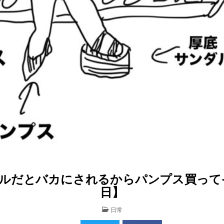
ルだとバカにされるからパンプス買ってイベ
日】
POSTED
日常
IN