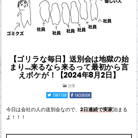
【ゴリラな毎日】送別会は地獄の始
まり…来るなら来るって最初から言
えボケが！【2024年8月2日】
POSTED
日常
IN
TWITTER
FACEBOOK
今日は会社の人の送別会なので、
2日連続で実家
泊まる
よ！！！