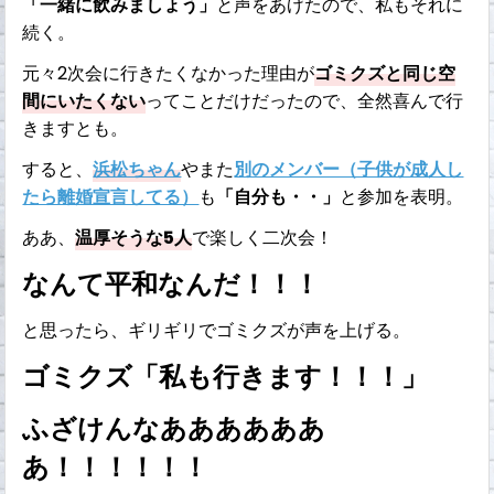
「一緒に飲みましょう」
と声をあげたので、私もそれに
続く。
元々2次会に行きたくなかった理由が
ゴミクズと同じ空
間にいたくない
ってことだけだったので、全然喜んで行
きますとも。
すると、
浜松ちゃん
やまた
別のメンバー（子供が成人し
たら離婚宣言してる）
も
「自分も・・」
と参加を表明。
ああ、
温厚そうな5人
で楽しく二次会！
なんて平和なんだ！！！
と思ったら、ギリギリでゴミクズが声を上げる。
ゴミクズ「私も行きます！！！」
ふざけんなああああああ
あ！！！！！！