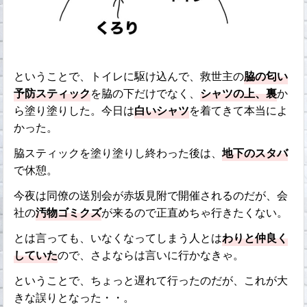
ということで、トイレに駆け込んで、救世主の
脇の匂い
予防スティック
を脇の下だけでなく、
シャツの上、裏
か
ら塗り塗りした。今日は
白いシャツ
を着てきて本当によ
かった。
脇スティックを塗り塗りし終わった後は、
地下のスタバ
で休憩。
今夜は同僚の送別会が赤坂見附で開催されるのだが、会
社の
汚物ゴミクズ
が来るので正直めちゃ行きたくない。
とは言っても、いなくなってしまう人とは
わりと仲良く
していた
ので、さよならは言いに行かなきゃ。
ということで、ちょっと遅れて行ったのだが、これが大
きな誤りとなった・・。