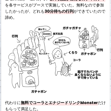
を各サービスがブースで実施していた。無料なので参加
したかったが、どれも
30分待ちの行列
ができていたので
諦め。
代わりに
無料でコーラとエナジードリンクMonster
だけ
もらって満足した。