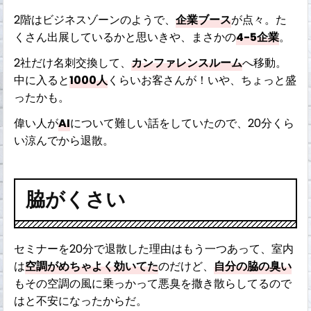
2階はビジネスゾーンのようで、
企業ブース
が点々。た
くさん出展しているかと思いきや、まさかの
4-5企業
。
2社だけ名刺交換して、
カンファレンスルーム
へ移動。
中に入ると
1000人
くらいお客さんが！いや、ちょっと盛
ったかも。
偉い人が
AI
について難しい話をしていたので、20分くら
い涼んでから退散。
脇がくさい
セミナーを20分で退散した理由はもう一つあって、室内
は
空調がめちゃよく効いてた
のだけど、
自分の脇の臭い
もその空調の風に乗っかって悪臭を撒き散らしてるので
はと不安になったからだ。