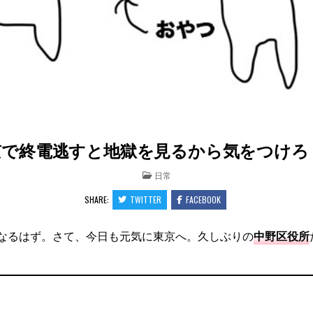
で終電逃すと地獄を見るから気をつけろ！【2
POSTED
日常
IN
SHARE:
TWITTER
FACEBOOK
になるはず。さて、今日も元気に東京へ。久しぶりの
中野区役所