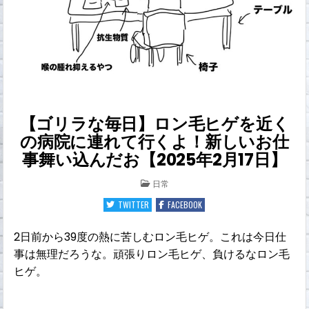
【ゴリラな毎日】ロン毛ヒゲを近く
の病院に連れて行くよ！新しいお仕
事舞い込んだお【2025年2月17日】
POSTED
日常
IN
TWITTER
FACEBOOK
2日前から39度の熱に苦しむロン毛ヒゲ。これは今日仕
事は無理だろうな。頑張りロン毛ヒゲ、負けるなロン毛
ヒゲ。