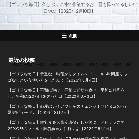
投
← 【ゴリラな毎日】久しぶりに外で作業するお！雪も降ってるしいい
稿
日やね【2025年2月18日】
ナ
ビ
ゲ
MENU
ー
シ
ョ
最近の投稿
ン
【ゴリラな毎日】貴重な一時預かりタイムをドトール5時間座りっ
ぱなしという使い方をしたんよ【2026年8月4日】
【ゴリラな毎日】平和に遊び、平和にピザを食べ、平和に料理を
し、平和に120万円を失った日【2026年8月3日】
【ゴリラな毎日】部屋のレイアウトを大チェンジ！ベビタムの歩行
器デビューだよ【2026年8月2日】
【ゴリラな毎日】離乳食を大量冷凍保存した後に、ベビザラスで
25%OFFのレトルト離乳食買いに行くよ【2026年8月1日】
【ゴリラな毎日】ひっさしぶりにスーパー銭湯で至福の時間…一時