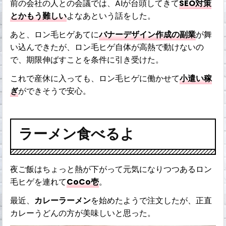
前の会社の人との会議では、AIが台頭してきて
SEO対策
とかもう難しい
よなあという話をした。
あと、ロン毛ヒゲあてに
バナーデザイン作成の副業
が舞
い込んできたが、ロン毛ヒゲ自体が高熱で動けないの
で、期限伸ばすことを条件に引き受けた。
これで産休に入っても、ロン毛ヒゲに働かせて
小遣い稼
ぎ
ができそうで安心。
ラーメン食べるよ
夜ご飯はちょっと熱が下がって元気になりつつあるロン
毛ヒゲを連れて
CoCo壱
。
最近、
カレーラーメン
を始めたようで注文したが、正直
カレーうどんの方が美味しいと思った。