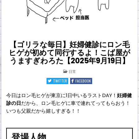
【ゴリラな毎日】妊婦健診にロン毛
ヒゲが初めて同行するよ！こば屋が
うますぎわろた【2025年9月19日】
POSTED
日常
IN
TWITTER
FACEBOOK
今日はロン毛ヒゲが東京に1日中いるラストDAY！
妊婦健
診の日
だから、ロン毛ヒゲに車で連れてってもらおう！
いつも父親だから嬉しすぎる！！
登場人物