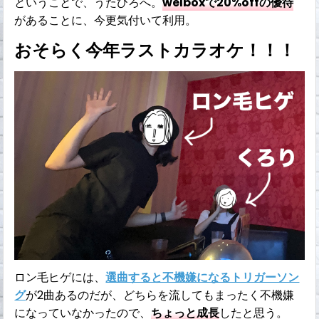
ということで、うたひろへ。
welboxで20%offの優待
があることに、今更気付いて利用。
おそらく今年ラストカラオケ！！！
ロン毛ヒゲには、
選曲すると不機嫌になるトリガーソン
グ
が2曲あるのだが、どちらを流してもまったく不機嫌
になっていなかったので、
ちょっと成長
したと思う。