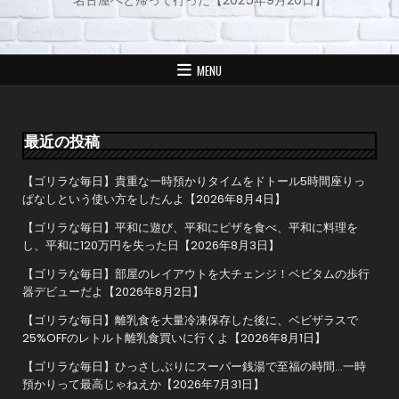
名古屋へと帰って行った【2025年9月20日】
ナ
ビ
ゲ
MENU
ー
シ
ョ
最近の投稿
ン
【ゴリラな毎日】貴重な一時預かりタイムをドトール5時間座りっ
ぱなしという使い方をしたんよ【2026年8月4日】
【ゴリラな毎日】平和に遊び、平和にピザを食べ、平和に料理を
し、平和に120万円を失った日【2026年8月3日】
【ゴリラな毎日】部屋のレイアウトを大チェンジ！ベビタムの歩行
器デビューだよ【2026年8月2日】
【ゴリラな毎日】離乳食を大量冷凍保存した後に、ベビザラスで
25%OFFのレトルト離乳食買いに行くよ【2026年8月1日】
【ゴリラな毎日】ひっさしぶりにスーパー銭湯で至福の時間…一時
預かりって最高じゃねえか【2026年7月31日】