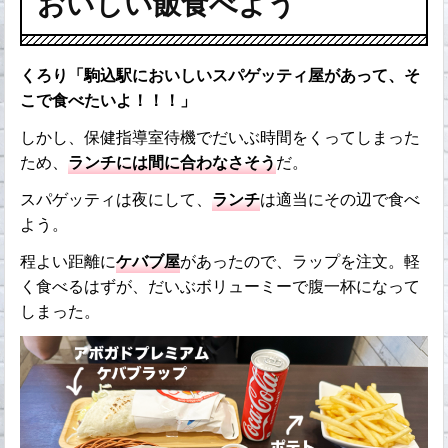
おいしい飯食べよう
くろり「駒込駅においしいスパゲッティ屋があって、そ
こで食べたいよ！！！」
しかし、保健指導室待機でだいぶ時間をくってしまった
ため、
ランチには間に合わなさそう
だ。
スパゲッティは夜にして、
ランチ
は適当にその辺で食べ
よう。
程よい距離に
ケバブ屋
があったので、ラップを注文。軽
く食べるはずが、だいぶボリューミーで腹一杯になって
しまった。