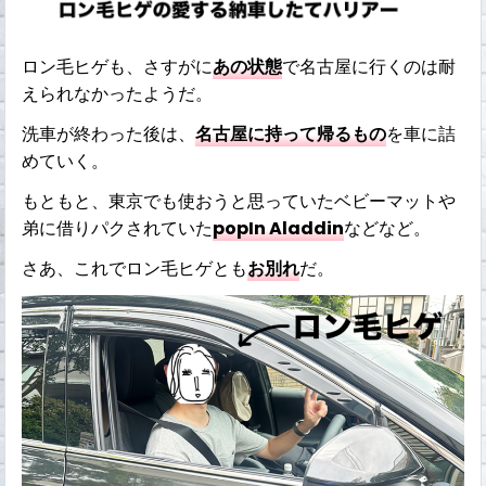
ロン毛ヒゲも、さすがに
あの状態
で名古屋に行くのは耐
えられなかったようだ。
洗車が終わった後は、
名古屋に持って帰るもの
を車に詰
めていく。
もともと、東京でも使おうと思っていたベビーマットや
弟に借りパクされていた
popIn Aladdin
などなど。
さあ、これでロン毛ヒゲとも
お別れ
だ。