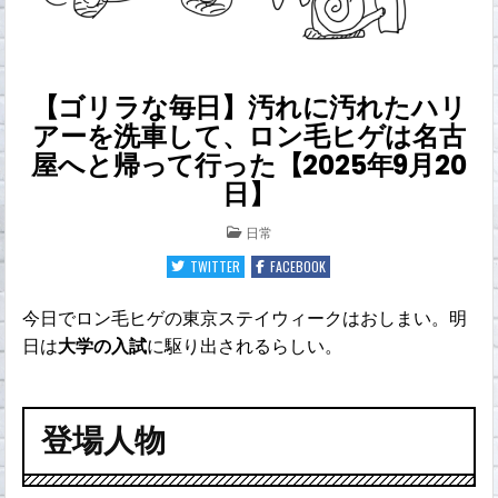
【ゴリラな毎日】汚れに汚れたハリ
アーを洗車して、ロン毛ヒゲは名古
屋へと帰って行った【2025年9月20
日】
POSTED
日常
IN
TWITTER
FACEBOOK
今日でロン毛ヒゲの東京ステイウィークはおしまい。明
日は
大学の入試
に駆り出されるらしい。
登場人物