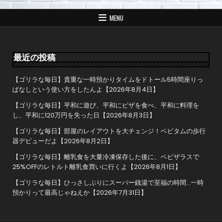
ビ
ゲ
MENU
ー
シ
ョ
最近の投稿
ン
【ゴリラな毎日】貴重な一時預かりタイムをドトール5時間座りっ
ぱなしという使い方をしたんよ【2026年8月4日】
【ゴリラな毎日】平和に遊び、平和にピザを食べ、平和に料理を
し、平和に120万円を失った日【2026年8月3日】
【ゴリラな毎日】部屋のレイアウトを大チェンジ！ベビタムの歩行
器デビューだよ【2026年8月2日】
【ゴリラな毎日】離乳食を大量冷凍保存した後に、ベビザラスで
25%OFFのレトルト離乳食買いに行くよ【2026年8月1日】
【ゴリラな毎日】ひっさしぶりにスーパー銭湯で至福の時間…一時
預かりって最高じゃねえか【2026年7月31日】