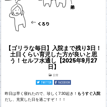
【ゴリラな毎日】入院まで残り3日！
土日くらい育児した方が良いと思
う！セルフ水通し【2025年9月27
日】
POSTED
日常
IN
TWITTER
FACEBOOK
昨日は早く寝れたので、珍しく7:30起き！
もうすぐ入院
だし、充実した日を過ごすぞ！！！