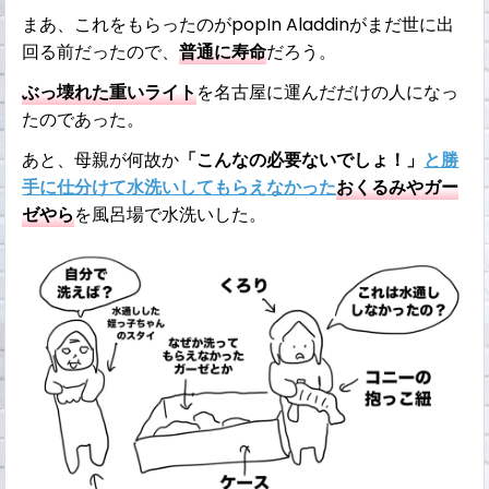
まあ、これをもらったのがpopIn Aladdinがまだ世に出
回る前だったので、
普通に寿命
だろう。
ぶっ壊れた重いライト
を名古屋に運んだだけの人になっ
たのであった。
あと、母親が何故か
「こんなの必要ないでしょ！」
と勝
手に仕分けて水洗いしてもらえなかった
おくるみやガー
ゼやら
を風呂場で水洗いした。