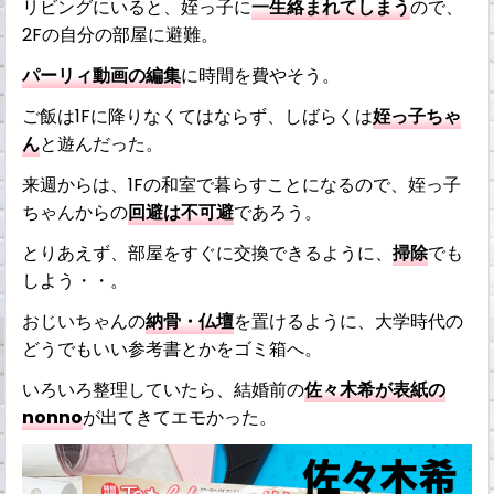
リビングにいると、姪っ子に
一生絡まれてしまう
ので、
2Fの自分の部屋に避難。
パーリィ動画の編集
に時間を費やそう。
ご飯は1Fに降りなくてはならず、しばらくは
姪っ子ちゃ
ん
と遊んだった。
来週からは、1Fの和室で暮らすことになるので、姪っ子
ちゃんからの
回避は不可避
であろう。
とりあえず、部屋をすぐに交換できるように、
掃除
でも
しよう・・。
おじいちゃんの
納骨・仏壇
を置けるように、大学時代の
どうでもいい参考書とかをゴミ箱へ。
いろいろ整理していたら、結婚前の
佐々木希が表紙の
nonno
が出てきてエモかった。