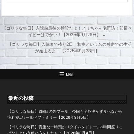
【ゴリラな毎日】入院前最後の検診だよ！ノリちゃん宅再訪！部長ベ
イビーはでかい！【2025年9月26日】 →
投
← 【ゴリラな毎日】入院まで残り2日！和室という名の独房での生活
稿
が始まるよ！【2025年9月28日】
ナ
ビ
ゲ
MENU
ー
シ
ョ
最近の投稿
ン
【ゴリラな毎日】3回目の外プール！今回も全然泣かず食べながら
疲れ寝…ワールドファミリー【2026年8月5日】
【ゴリラな毎日】貴重な一時預かりタイムをドトール5時間座りっ
ぱなしという使い方をしたんよ【2026年8月4日】