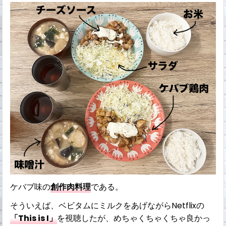
ケバブ味の
創作肉料理
である。
そういえば、ベビタムにミルクをあげながらNetflixの
「This is I」
を視聴したが、めちゃくちゃくちゃ良かっ