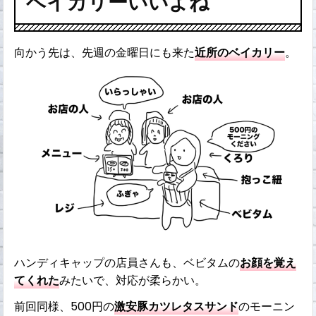
ベイカリーいいよね
向かう先は、先週の金曜日にも来た
近所のベイカリー
。
ハンディキャップの店員さんも、ベビタムの
お顔を覚え
てくれた
みたいで、対応が柔らかい。
前回同様、500円の
激安豚カツレタスサンド
のモーニン