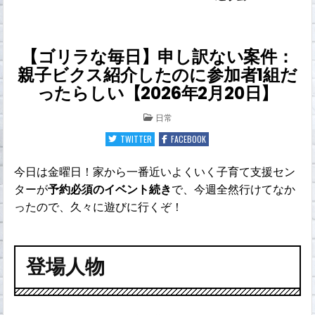
【ゴリラな毎日】申し訳ない案件：
親子ビクス紹介したのに参加者1組だ
ったらしい【2026年2月20日】
POSTED
日常
IN
TWITTER
FACEBOOK
今日は金曜日！家から一番近いよくいく子育て支援セン
ターが
予約必須のイベント続き
で、今週全然行けてなか
ったので、久々に遊びに行くぞ！
登場人物