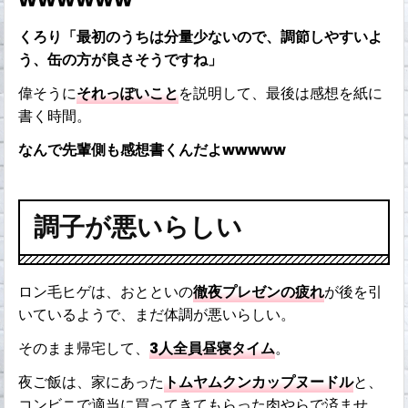
くろり「最初のうちは分量少ないので、調節しやすいよ
う、缶の方が良さそうですね」
偉そうに
それっぽいこと
を説明して、最後は感想を紙に
書く時間。
なんで先輩側も感想書くんだよwwwww
調子が悪いらしい
ロン毛ヒゲは、おとといの
徹夜プレゼンの疲れ
が後を引
いているようで、まだ体調が悪いらしい。
そのまま帰宅して、
3人全員昼寝タイム
。
夜ご飯は、家にあった
トムヤムクンカップヌードル
と、
コンビニで適当に買ってきてもらった肉やらで済ませ