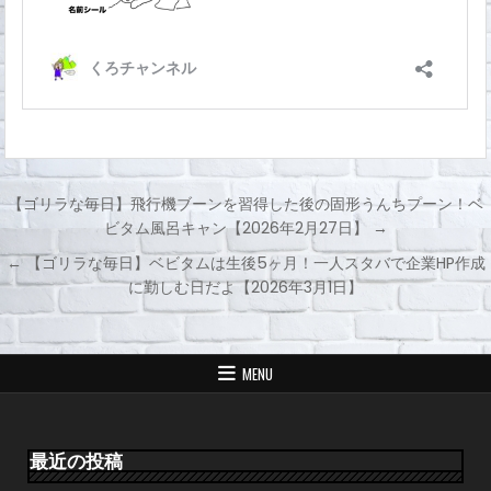
【ゴリラな毎日】飛行機ブーンを習得した後の固形うんちプーン！ベ
ビタム風呂キャン【2026年2月27日】 →
投
← 【ゴリラな毎日】ベビタムは生後5ヶ月！一人スタバで企業HP作成
稿
に勤しむ日だよ【2026年3月1日】
ナ
ビ
ゲ
MENU
ー
シ
ョ
最近の投稿