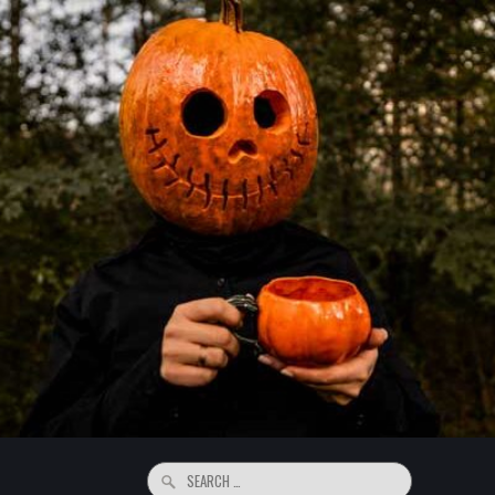
Search
for: