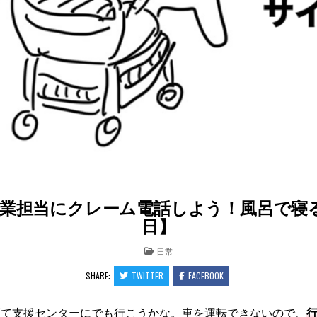
営業担当にクレーム電話しよう！風呂で寝る
日】
POSTED
日常
IN
SHARE:
TWITTER
FACEBOOK
育て支援センターにでも行こうかな。車を運転できないので、