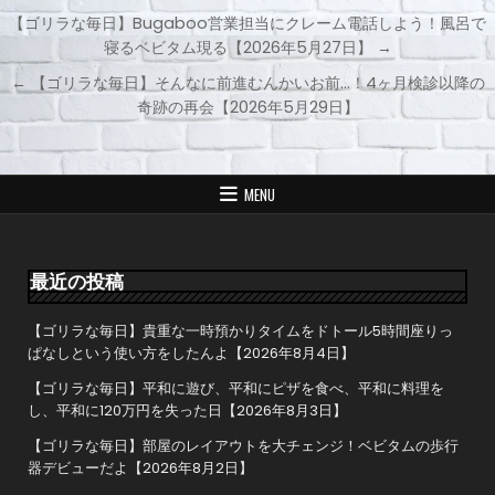
【ゴリラな毎日】Bugaboo営業担当にクレーム電話しよう！風呂で
寝るベビタム現る【2026年5月27日】 →
投
← 【ゴリラな毎日】そんなに前進むんかいお前…！4ヶ月検診以降の
稿
奇跡の再会【2026年5月29日】
ナ
ビ
ゲ
MENU
ー
シ
ョ
最近の投稿
ン
【ゴリラな毎日】貴重な一時預かりタイムをドトール5時間座りっ
ぱなしという使い方をしたんよ【2026年8月4日】
【ゴリラな毎日】平和に遊び、平和にピザを食べ、平和に料理を
し、平和に120万円を失った日【2026年8月3日】
【ゴリラな毎日】部屋のレイアウトを大チェンジ！ベビタムの歩行
器デビューだよ【2026年8月2日】