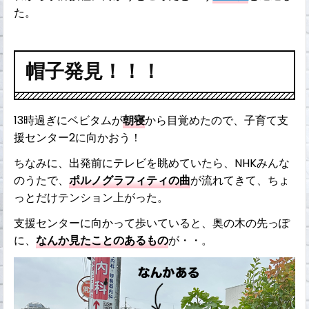
た。
帽子発見！！！
13時過ぎにベビタムが
朝寝
から目覚めたので、子育て支
援センター2に向かおう！
ちなみに、出発前にテレビを眺めていたら、NHKみんな
のうたで、
ポルノグラフィティの曲
が流れてきて、ちょ
っとだけテンション上がった。
支援センターに向かって歩いていると、奥の木の先っぽ
に、
なんか見たことのあるもの
が・・。