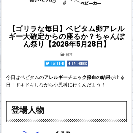
【ゴリラな毎日】ベビタム卵アレル
ギー大確定からの座るか？ちゃんぽ
ん祭り【2026年5月28日】
POSTED
日常
IN
TWITTER
FACEBOOK
今日はベビタムの
アレルギーチェック採血の結果
が出る
日！ドキドキしながら小児科に行くんだよう！
登場人物