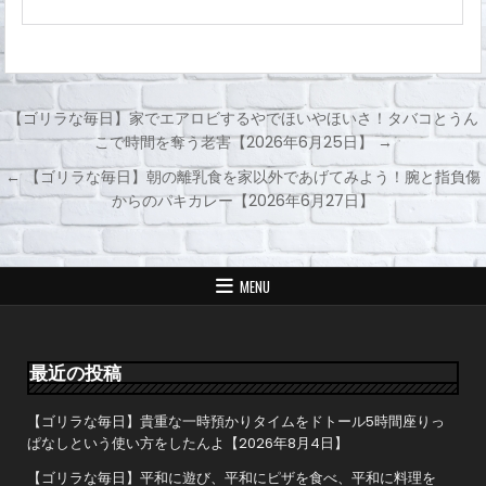
【ゴリラな毎日】家でエアロビするやでほいやほいさ！タバコとうん
こで時間を奪う老害【2026年6月25日】 →
投
← 【ゴリラな毎日】朝の離乳食を家以外であげてみよう！腕と指負傷
稿
からのパキカレー【2026年6月27日】
ナ
ビ
ゲ
MENU
ー
シ
ョ
最近の投稿
ン
【ゴリラな毎日】貴重な一時預かりタイムをドトール5時間座りっ
ぱなしという使い方をしたんよ【2026年8月4日】
【ゴリラな毎日】平和に遊び、平和にピザを食べ、平和に料理を