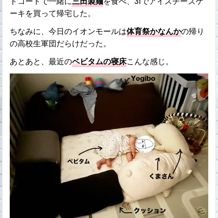
ドコートで一緒に
三田製麺
を食べ、31でアイスチーズケ
ーキを買って帰宅した。
ちなみに、今日のイオンモールは
体育祭かなんか
の帰り
の高校生軍団だらけだった。
あとあと、最近の
ベビタムの寝床
こんな感じ。