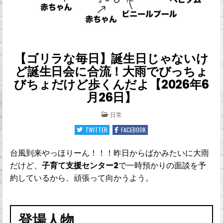
【ゴリラな毎日】誕生日じゃないけ
ど誕生日会に合流！大雨でびっちょ
びちょだけど歩くんだよ【2026年6
月26日】
POSTED
日常
IN
TWITTER
FACEBOOK
台風到来やっほりーん！！！昨日からばかみたいに大雨
だけど、
子育て支援センター2
で一時預かりの面談を予
約しているから、頑張って向かうよう。
登場人物