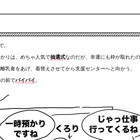
で。
預かりは、めちゃ人気で
抽選式
なのだが、幸運にも枠が取れた
や離乳食をあげ、着替えさせてから支援センターへと向かう。
ーの前で
バイバイ
。