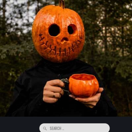
Search
for: