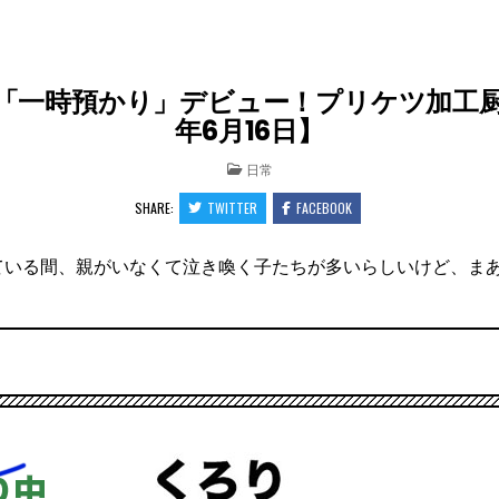
「一時預かり」デビュー！プリケツ加工厨の
年6月16日】
POSTED
日常
IN
SHARE:
TWITTER
FACEBOOK
ている間、親がいなくて泣き喚く子たちが多いらしいけど、ま