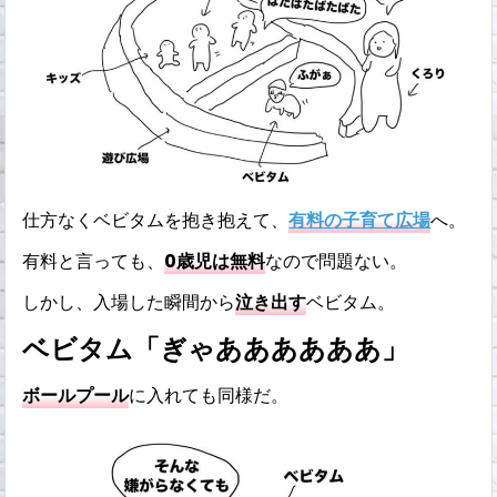
仕方なくベビタムを抱き抱えて、
有
料の子育て広場
へ。
有料と言っても、
0歳児は無料
なので問題ない。
しかし、入場した瞬間から
泣き出す
ベビタム。
ベビタム「ぎゃああああああ」
ボールプール
に入れても同様だ。