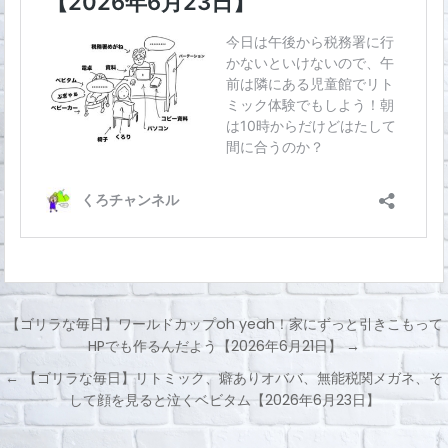
【ゴリラな毎日】ワールドカップoh yeah！家にずっと引きこもって
HPでも作るんだよう【2026年6月21日】 →
投
← 【ゴリラな毎日】リトミック、癖ありオババ、無能税関メガネ、そ
稿
して顔を見ると泣くベビタム【2026年6月23日】
ナ