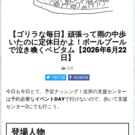
【ゴリラな毎日】頑張って雨の中歩
いたのに定休日かよ！ボールプール
で泣き喚くベビタム【2026年6月22
日】
POSTED
日常
IN
TWITTER
FACEBOOK
今日も今日とて、予定ナッシング！近所の支援センター
は予約必要な
イベントDAY
で行けないので、歩いて支援
センター2にでも行こう。
登場人物