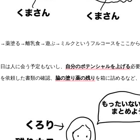
→薬塗る→離乳食→遊ぶ→ミルクというフルコースをここから
今日は人に会う予定もないし、
自分のポテンシャルを上げる
必
ーを依頼した書類の確認、
脇の塗り薬の残り
を箱に詰めるなど