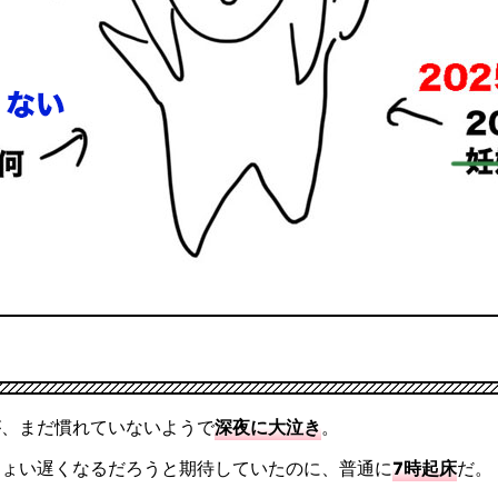
が、まだ慣れていないようで
深夜に大泣き
。
ちょい遅くなるだろうと期待していたのに、普通に
7時起床
だ。