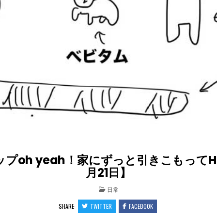
oh yeah！家にずっと引きこもってH
月21日】
POSTED
日常
IN
SHARE:
TWITTER
FACEBOOK