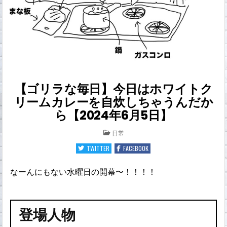
【ゴリラな毎日】今日はホワイトク
リームカレーを自炊しちゃうんだか
ら【2024年6月5日】
POSTED
日常
IN
TWITTER
FACEBOOK
なーんにもない水曜日の開幕〜！！！！
登場人物