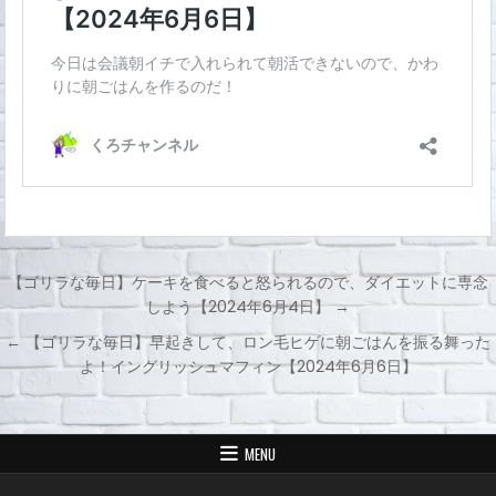
【ゴリラな毎日】ケーキを食べると怒られるので、ダイエットに専念
しよう【2024年6月4日】 →
投
← 【ゴリラな毎日】早起きして、ロン毛ヒゲに朝ごはんを振る舞った
稿
よ！イングリッシュマフィン【2024年6月6日】
ナ
ビ
ゲ
MENU
ー