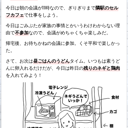
今日は朝の会議が11時なので、ぎりぎりまで
隣駅のセル
フカフェ
で仕事をしよう。
今日はごみぶたが家族の事情とかいうわけわからない理
由で
不参加
なので、会議がめちゃくちゃ楽しみだ。
帰宅後、お待ちかねの会議に参加。くそ平和で楽しかっ
た。
さて、お次は
昼ごはんのうどん
タイム。いつもは素うど
んに卵入れるだけだが、今日は昨日の
残りのネギと鶏肉
を入れてみよう！