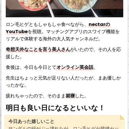
ロン毛ヒゲともしゃもしゃ食べながら、
nectarの
YouTube
を視聴。マッチングアプリのスワイプ機能を
リアルで体験する海外の大人気チャンネルだ。
奇想天外なことを言う美人さん
がいたので、その人を応
援した。
食後は、今日も今日とて
オンライン英会話
。
先生はちょっと元気が足りない人だったが、まあ優しか
ったかな。
疲れちゃったので、そのまま
就寝
した。
明日も良い日になるといいな！
今日あった嬉しいこと
サンダルの紐がぶっ壊れたが、ロン毛ヒゲが裁縫セッ