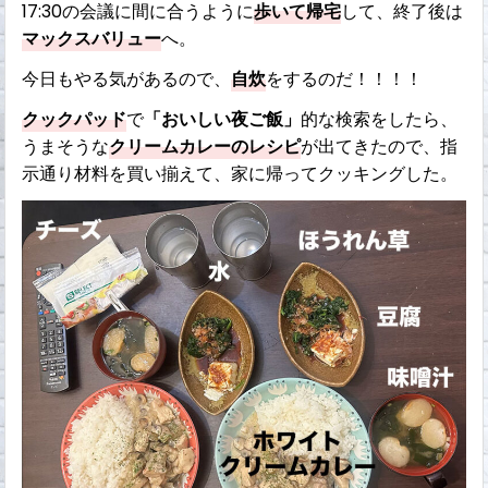
17:30の会議に間に合うように
歩いて帰宅
して、終了後は
マックスバリュー
へ。
今日もやる気があるので、
自炊
をするのだ！！！！
クックパッド
で
「おいしい夜ご飯」
的な検索をしたら、
うまそうな
クリームカレーのレシピ
が出てきたので、指
示通り材料を買い揃えて、家に帰ってクッキングした。