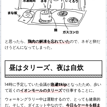
と思ったら、
鶏肉の解凍を忘れていた
ので、ネギと卵だ
けうどんになってしまった。
昼はタリーズ、夜は自炊
14時に予定していた会議が
急遽Skip
となったため、歩い
て近くの
イオンモールのタリーズ
で仕事することに。
ウォーキングラリー中は運動するので、とっても健康的
だ。そして、ダイエット中なので、
今日もケーキを頼ま