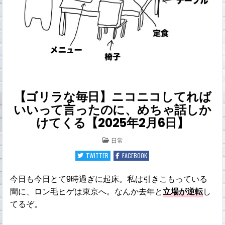
【ゴリラな毎日】ニコニコしてれば
いいって言ったのに、めちゃ話しか
けてくる【2025年2月6日】
POSTED
日常
IN
TWITTER
FACEBOOK
今日も今日とて9時過ぎに起床。私は引きこもっている
間に、ロン毛ヒゲは東京へ。なんか去年と
立場が逆転
し
てるぞ。