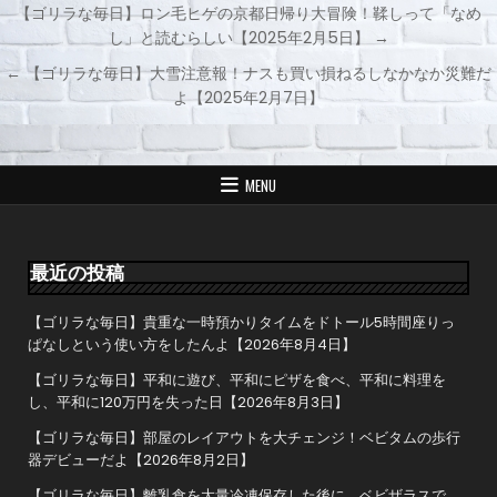
【ゴリラな毎日】ロン毛ヒゲの京都日帰り大冒険！鞣しって「なめ
し」と読むらしい【2025年2月5日】 →
投
← 【ゴリラな毎日】大雪注意報！ナスも買い損ねるしなかなか災難だ
稿
よ【2025年2月7日】
ナ
ビ
ゲ
MENU
ー
シ
ョ
最近の投稿
ン
【ゴリラな毎日】貴重な一時預かりタイムをドトール5時間座りっ
ぱなしという使い方をしたんよ【2026年8月4日】
【ゴリラな毎日】平和に遊び、平和にピザを食べ、平和に料理を
し、平和に120万円を失った日【2026年8月3日】
【ゴリラな毎日】部屋のレイアウトを大チェンジ！ベビタムの歩行
器デビューだよ【2026年8月2日】
【ゴリラな毎日】離乳食を大量冷凍保存した後に、ベビザラスで