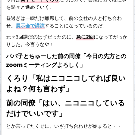
を黙々と進めていく。
昼過ぎは一瞬だけ離席して、前の会社の人と打ち合わ
せ。
展示会で講演
することになっているのだ。
元々3回講演のはずだったのに、
急に2回
になってがっか
りした。今言うなや！
パパ子とちゅーした前の同僚「今日の先方との
zoomミーティングよろしく」
くろり「私はニコニコしてれば良い
よね？何も言わず」
前の同僚「はい、ニコニコしている
だけでいいです」
とか言ってたくせに、いざ打ち合わせが始まると・・