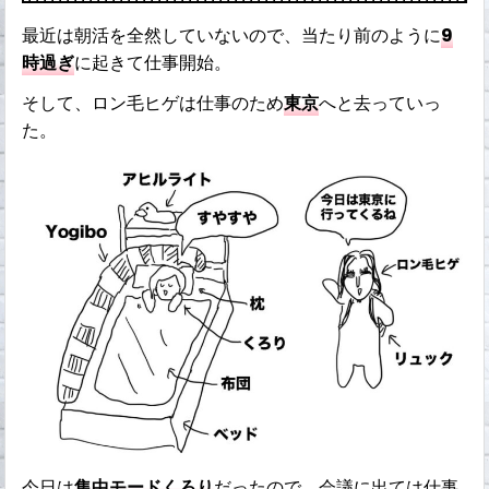
最近は朝活を全然していないので、当たり前のように
9
時過ぎ
に起きて仕事開始。
そして、ロン毛ヒゲは仕事のため
東京
へと去っていっ
た。
今日は
集中モードくろり
だったので、会議に出ては仕事